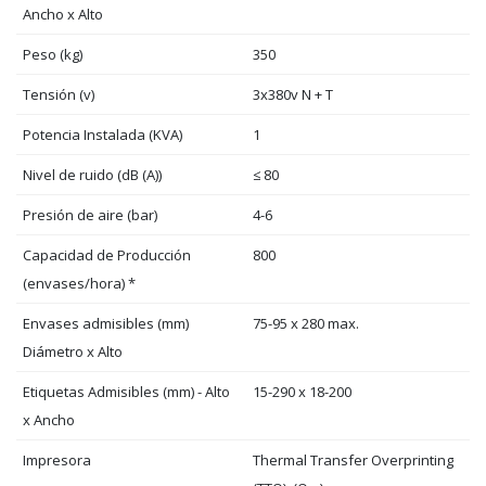
Ancho x Alto
Peso (kg)
350
Tensión (v)
3x380v N + T
Potencia Instalada (KVA)
1
Nivel de ruido (dB (A))
≤ 80
Presión de aire (bar)
4-6
Capacidad de Producción
800
(envases/hora) *
Envases admisibles (mm)
75-95 x 280 max.
Diámetro x Alto
Etiquetas Admisibles (mm) - Alto
15-290 x 18-200
x Ancho
Impresora
Thermal Transfer Overprinting