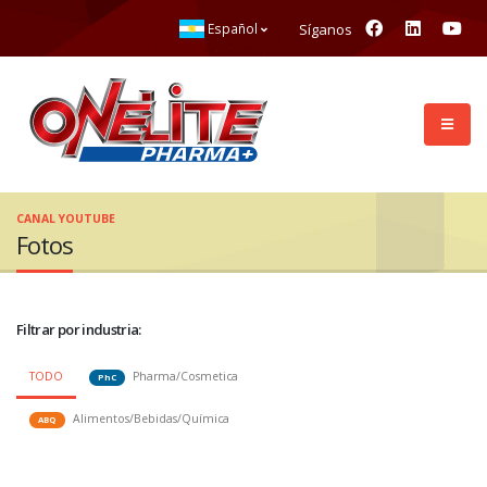
Síganos
Español
CANAL YOUTUBE
Fotos
Filtrar por industria:
TODO
Pharma/Cosmetica
PhC
Alimentos/Bebidas/Química
ABQ