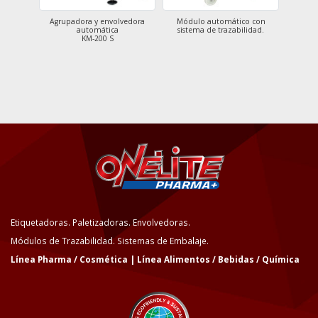
ción
Agrupadora y envolvedora
Módulo automático con
Módulo 
automática
sistema de trazabilidad.
KM-200 S
Etiquetadoras. Paletizadoras. Envolvedoras.
Módulos de Trazabilidad. Sistemas de Embalaje.
Línea Pharma / Cosmética | Línea Alimentos / Bebidas / Química