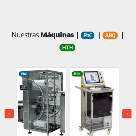
Nuestras
Máquinas
|
|
|
PhC
ABQ
HTH
PhC
HTH
PhC