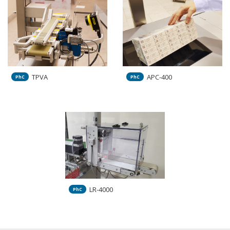
TPVA
APC-400
PhC
PhC
LR-4000
PhC