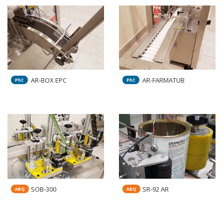
AR-BOX EPC
AR-FARMATUB
PhC
PhC
SOB-300
SR-92 AR
ABQ
ABQ