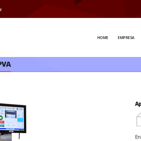
d
HOME
EMPRESA
PVA
Ap
E